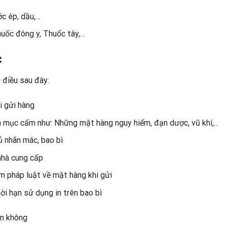
ớc ép, dầu,…
uốc đông y, Thuốc tây,…
c
 điều sau đây:
i gửi hàng
 mục cấm như: Những mặt hàng nguy hiểm, đạn dược, vũ khí,…
 nhãn mác, bao bì
nhà cung cấp
ệm pháp luật về mặt hàng khi gửi
ời hạn sử dụng in trên bao bì
ân không