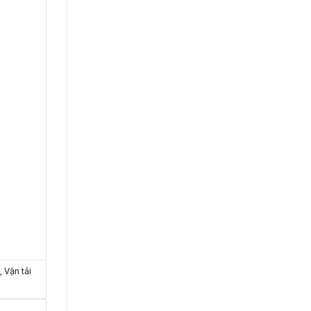
ế
,
Vận tải