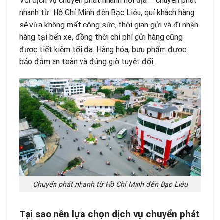
Với
dịch vụ chuyển phát nhanh nội địa
– chuyển phát
nhanh từ Hồ Chí Minh đến Bạc Liêu, quí khách hàng
sẽ vừa không mất công sức, thời gian gửi và đi nhận
hàng tại bến xe, đồng thời chi phí gửi hàng cũng
được tiết kiệm tối đa. Hàng hóa, bưu phẩm được
bảo đảm an toàn và đúng giờ tuyệt đối.
Chuyển phát nhanh từ Hồ Chí Minh đến Bạc Liêu
T
ạ
i sao nên l
ự
a ch
ọ
n d
ị
ch v
ụ
chuy
ể
n phát