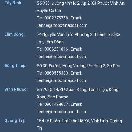
Tây Ninh:
Số 330, Đường tỉnh lộ 2, Ấp 2, Xã Phước Vĩnh An,
Huyện Củ Chi
Tel: 0902275758 . Email:
lienhe@indochinapost.com
Lâm Đồng:
74 Nguyễn Văn Trỗi, Phường 2, Thành phố Đà
Lạt, Lâm Đồng
Tel: 0906251816 . Email:
lienhe@indochinapost.com
Đồng Tháp:
Số 30, Đường Hùng Vương, Phường 2, Sa Đéc
Tel: 0868555383 . Email:
lienhe@indochinapost.com
Bình Phước:
Số 79 QL14, KP. Xuân Đồng, Tân Thiện, Đồng
Xoài, Bình Phước
Tel: 0901494677 . Email:
lienhe@indochinapost.com
Quảng Trị:
154 Lê Duẩn, Thị Trấn Hồ Xá, Vĩnh Linh, Quảng
Trị