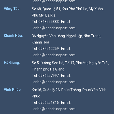
lienhe@indochinapost.com
Vũng Tàu:
Số 68, Quốc Lộ 51, Khu Phố Phú Hà, Mỹ Xuân,
Phú Mỹ, Bà Rịa
Tel: 0868555383 . Email:
lienhe@indochinapost.com
Khánh Hòa:
36 Nguyễn Văn Đăng, Ngọc Hiệp, Nha Trang,
Khánh Hòa
Tel: 0934562259 . Email:
lienhe@indochinapost.com
Hà Giang:
Số 5, Đường Sơn Hà, Tổ 17, Phường Nguyễn Trãi,
Thành phố Hà Giang
Tel: 0936257997 . Email:
lienhe@indochinapost.com
Vĩnh Phúc:
Km16, Quốc lộ 2A, Phúc Thắng, Phúc Yên, Vĩnh
Phúc
Tel: 0906251816 . Email:
lienhe@indochinapost.com