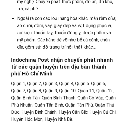
mỹ nghệ. Chuyển phát thực phẩm, đồ ăn, đồ khô,
trà, cà phê.
Ngoài ra còn các loại hàng hóa khác: màn rèm cửa;
áo cưới, đầm, váy, giày dép và vật dụng phục vụ
sự kiện; thuốc tây, thuốc đông y, dược phẩm và
mỹ phẩm. Các hàng dễ vỡ như bể cá cảnh, chén
dĩa, gốm sứ, đồ trang trí nội thất khác…
Indochina Post nh
ậ
n chuy
ể
n phát nhanh
t
ừ
các qu
ậ
n huy
ệ
n trên đ
ị
a bàn thành
ph
ố
H
ồ
Chí Minh
Quận 1, Quận 2, Quận 3, Quận 4, Quận 5. Quận 6,
Quận 7, Quận 8, Quận 9, Quận 10. Quận 11, Quận 12,
Quận Bình Tân, Quận Bình Thạnh. Quận Gò Vấp, Quận
Phú Nhuận, Quận Tân Bình, Quận Tân Phú, Quận Thủ
Đức. Huyện Bình Chánh, Huyện Cần Giờ, Huyện Củ Chi,
Huyện Hóc Môn, Huyện Nhà Bè.