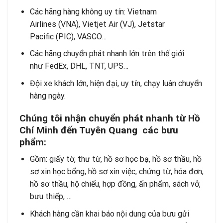
Các hãng hàng không uy tín: Vietnam
Airlines (VNA), Vietjet Air (VJ), Jetstar
Pacific (PIC), VASCO…
Các hãng chuyển phát nhanh lớn trên thế giới
như FedEx, DHL, TNT, UPS…
Đội xe khách lớn, hiện đại, uy tín, chạy luân chuyển
hàng ngày.
Chúng tôi nh
ậ
n chuy
ể
n phát nhanh t
ừ
H
ồ
Chí Minh đ
ế
n Tuyên Quang các b
ư
u
ph
ẩ
m:
Gồm: giấy tờ, thư từ, hồ sơ học bạ, hồ sơ thầu, hồ
sơ xin học bổng, hồ sơ xin việc, chứng từ, hóa đơn,
hồ sơ thầu, hộ chiếu, hợp đồng, ấn phẩm, sách vở,
bưu thiếp, …
Khách hàng cần khai báo nội dung của bưu gửi