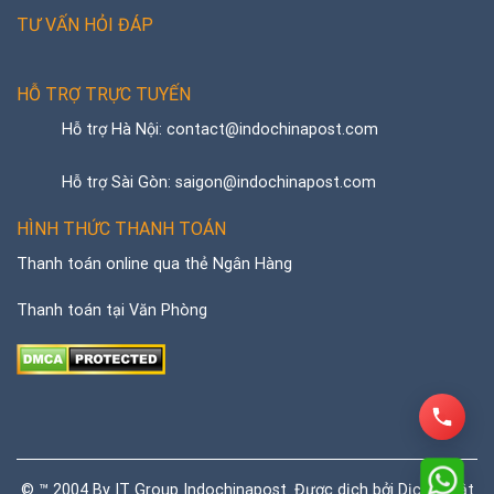
TƯ VẤN HỎI ĐÁP
HỖ TRỢ TRỰC TUYẾN
Hỗ trợ Hà Nội: contact@indochinapost.com
Hỗ trợ Sài Gòn: saigon@indochinapost.com
HÌNH THỨC THANH TOÁN
Thanh toán online qua thẻ Ngân Hàng
Thanh toán tại Văn Phòng
© ™ 2004 By IT Group Indochinapost. Được dịch bởi
Dịch thuật