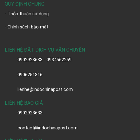
QUY ĐỊNH CHUNG
- Thỏa thuận sử dụng
- Chính sách bảo mật
LIÊN HỆ ĐẶT DỊCH VỤ VẬN CHUYỂN
0902923633 - 0934562259
0906251816
lienhe@indochinapost.com
LIÊN HỆ BÁO GIÁ
0902923633
contact@indochinapost.com