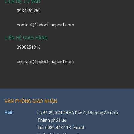
LIÊN HỆ TƯ VẤN
0934562259
contact@indochinapost.com
LIÊN HỆ GIAO HÀNG
0906251816
contact@indochinapost.com
VĂN PHÒNG GIAO NHẬN
Huế:
Lô B1.29, kiệt 44 Hồ Đắc Di, Phường An Cựu,
Thành phố Huế
Tel: 0936 443 113 . Email: