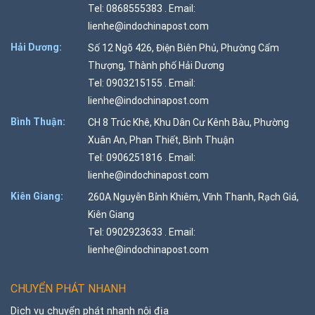
Tel: 0868555383 . Email:
lienhe@indochinapost.com
Hải Dương:
Số 12 Ngõ 426, Điện Biên Phủ, Phường Cẩm
Thượng, Thành phố Hải Dương
Tel: 0903215155 . Email:
lienhe@indochinapost.com
Bình Thuận:
CH 8 Trúc Khê, Khu Dân Cư Kênh Bàu, Phường
Xuân An, Phan Thiết, Bình Thuận
Tel: 0906251816 . Email:
lienhe@indochinapost.com
Kiên Giang:
260A Nguyễn Bỉnh Khiêm, Vĩnh Thanh, Rạch Giá,
Kiên Giang
Tel: 0902923633 . Email:
lienhe@indochinapost.com
CHUYỂN PHÁT NHANH
Dịch vụ chuyển phát nhanh nội địa