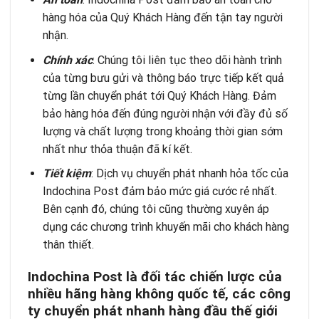
hàng hóa của Quý Khách Hàng đến tận tay người
nhận.
Chính xác
: Chúng tôi liên tục theo dõi hành trình
của từng bưu gửi và thông báo trực tiếp kết quả
từng lần chuyển phát tới Quý Khách Hàng. Đảm
bảo hàng hóa đến đúng người nhận với đầy đủ số
lượng và chất lượng trong khoảng thời gian sớm
nhất như thỏa thuận đã kí kết.
Ti
ế
t ki
ệ
m
: Dịch vụ chuyển phát nhanh hỏa tốc của
Indochina Post đảm bảo mức giá cước rẻ nhất.
Bên cạnh đó, chúng tôi cũng thường xuyên áp
dụng các chương trình khuyến mãi cho khách hàng
thân thiết.
Indochina Post là đ
ố
i tác chi
ế
n l
ượ
c c
ủ
a
nhi
ề
u hãng hàng không qu
ố
c t
ế
, các công
ty chuy
ể
n phát nhanh hàng đ
ầ
u th
ế
gi
ớ
i